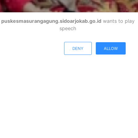
puskesmasurangagung.sidoarjokab.go.id
wants to play
speech
DENY
ALLOW
PUSKESMAS URANGAGUNG
Kabupaten Sidoarjo